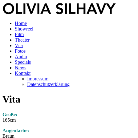
Home
Showreel
Film
Theater
Vita
Fotos
Audio
Specials
News
Kontakt
Impressum
Datenschutzerklärung
Vita
Größe:
165cm
Augenfarbe:
Braun