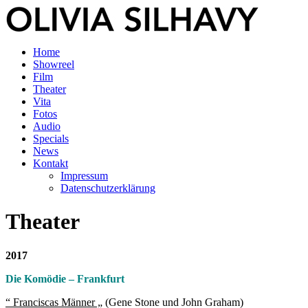
Home
Showreel
Film
Theater
Vita
Fotos
Audio
Specials
News
Kontakt
Impressum
Datenschutzerklärung
Theater
2017
Die Komödie – Frankfurt
“ Franciscas Männer „
(Gene Stone und John Graham)