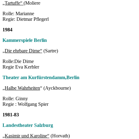
„Tartuffe“
(Moliere
Rolle: Marianne
Regie: Dietmar Pflegerl
1984
Kammerspiele Berlin
„Die ehrbare Dirne“
(Sartre)
Rolle:Die Dirne
Regie Eva Kerbler
Theater am Kurfürstendamm,Berlin
„Halbe Wahrheiten
“ (Ayckbourne)
Rolle: Ginny
Regie : Wolfgang Spier
1981-83
Landestheater Salzburg
„Kasimir und Karoline“
(Horvath)